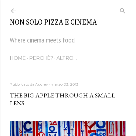
Passa ai contenuti principali
NON SOLO PIZZA E CINEMA
Where cinema meets food
HOME
PERCHÈ?
ALTRO…
Pubblicato da
Audrey
marzo 03, 2013
THE BIG APPLE THROUGH A SMALL
LENS