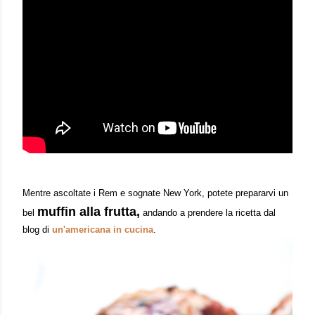
Mentre ascoltate i Rem
e s
ognate New York,
potete prepararvi
un
muffi
n alla frutta,
bel
andando a pre
ndere la ricetta d
a
l
blog di
un'americana
in cucina
.