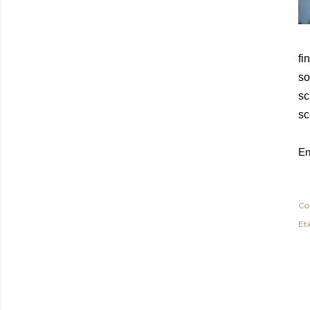
fi
so
sc
sc
En
Co
Eti