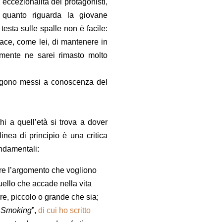
 eccezionalità dei protagonisti,
r quanto riguarda la giovane
esta sulle spalle non è facile:
ace, come lei, di mantenere in
ramente ne sarei rimasto molto
engono messi a conoscenza del
hi a quell’età si trova a dover
inea di principio è una critica
ondamentali:
ttare l’argomento che vogliono
ello che accade nella vita
ire, piccolo o grande che sia;
r Smoking
”,
di cui ho scritto