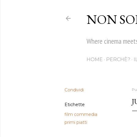
NON SO
Where cinema meet
HOME
PERCHÈ?
I
Condividi
Pu
J
Etichette
film commedia
primi piatti