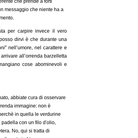
erente che prende a forti
e un messaggio che niente ha a
umento.
sta per carpire invece il vero
posso dirvi è che durante una
oni
” nell’umore, nel carattere e
arrivare all’orrenda barzelletta
 mangiano cose abominevoli e
ato, abbiate cura di osservare
orrenda immagine: non è
 perchè in quella le verdurine
padella con un filo d'olio,
tera. No, qui si tratta di