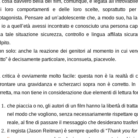
 cosa davvero bella del film, comunque, è legata all’introvabile
i loro comportamenti e delle loro scelte, soprattutto pe
otagonista. Pensare ad un’adolescente che, a modo suo, ha la t
 io a quell’età avessi incontrato e conosciuto una persona cap
a tale situazione sicurezza, controllo e lingua affilata sicu
lpito.
n solo: anche la reazione dei genitori al momento in cui v
atto” è decisamente particolare, inconsueta, piacevole.
 critica è ovviamente molto facile: questa non è la realtà di c
frontare una gravidanza e scherzarci sopra non è corretto. In l
rretta, ma non tiene in considerazione due elementi di lettura f
che piaccia o no, gli autori di un film hanno la libertà di tra
nel modo che vogliono, senza necessariamente rispettare qu
reale, al fine di passare il messaggio che desiderano trasfer
il regista (Jason Reitman) è sempre quello di “
Thank you fo