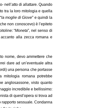
- nell’atto di allattare. Quando
o tra la loro mitologia e quella
“
la moglie di Giove
” e quindi la
e che non conoscevo) è l’epiteto
toline: “
Moneta
”, nel senso di
io accanto alla zecca romana e
esto nome, devo ammettere che
rei dare ad un’eventuale altra
cordi) una persona che portasse
a mitologia romana potrebbe
ine anglosassone, visto quanto
aggio incredibile e bellissimo:
nista di quest’opera si trova ad
mo rapporto sessuale. Condanna