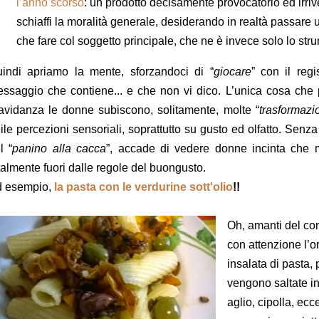
l’anno scorso
: un prodotto decisamente provocatorio ed irriv
schiaffi la moralità generale, desiderando in realtà passar
che fare col soggetto principale, che ne è invece solo lo str
indi apriamo la mente, sforzandoci di “
giocare
” con il regi
ssaggio che contiene... e che non vi dico. L’unica cosa che 
avidanza le donne subiscono, solitamente, molte “
trasformazi
ile percezioni sensoriali, soprattutto su gusto ed olfatto. Senza 
l “
panino alla cacca
”, accade di vedere donne incinta che
talmente fuori dalle regole del buongusto.
 esempio,
la pasta con le verdurine sott'olio
!!
Oh, amanti del con
con attenzione l’
insalata di pasta,
vengono saltate in 
aglio, cipolla, ecce