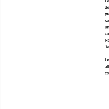
La
de
pr
se
un
co
No
“f
La
af
co