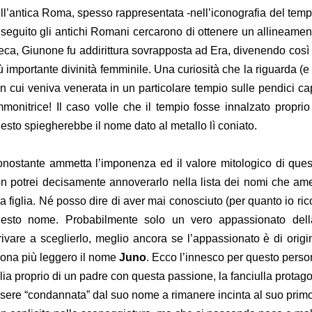
ll’antica Roma, spesso rappresentata -nell’iconografia del tempo
 seguito gli antichi Romani cercarono di ottenere un allineament
eca, Giunone fu addirittura sovrapposta ad Era, divenendo così 
ù importante divinità femminile. Una curiosità che la riguarda (
n cui veniva venerata in un particolare tempio sulle pendici capi
monitrice! Il caso volle che il tempio fosse innalzato propr
esto spiegherebbe il nome dato al metallo lì coniato.
nostante ammetta l’imponenza ed il valore mitologico di qu
n potrei decisamente annoverarlo nella lista dei nomi che ame
a figlia. Né posso dire di aver mai conosciuto (per quanto io ri
esto nome. Probabilmente solo un vero appassionato dell
rivare a sceglierlo, meglio ancora se l’appassionato è di orig
ona più leggero il nome
Juno
. Ecco l’innesco per questo person
glia proprio di un padre con questa passione, la fanciulla protago
sere “condannata” dal suo nome a rimanere incinta al suo pri