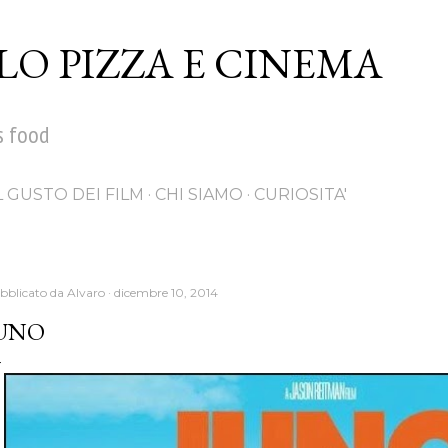
Passa ai contenuti principali
LO PIZZA E CINEMA
s food
L GUSTO DEI FILM
CHI SIAMO
CURIOSITA'
bblicato da
Alvaro
dicembre 10, 2014
UNO