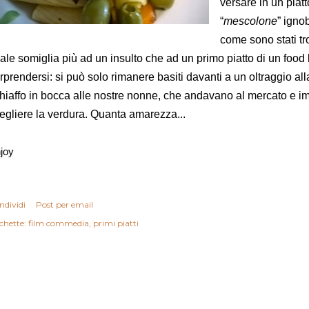
versare in un piat
“
mescolone
” ignob
come sono stati trov
nale somiglia più ad un insulto che ad un primo piatto di un food 
rprendersi: si può solo rimanere basiti davanti a un oltraggio alla
hiaffo in bocca alle nostre nonne, che andavano al mercato e i
egliere la verdura. Quanta amarezza...
joy
ndividi
Post per email
chette:
film commedia
primi piatti