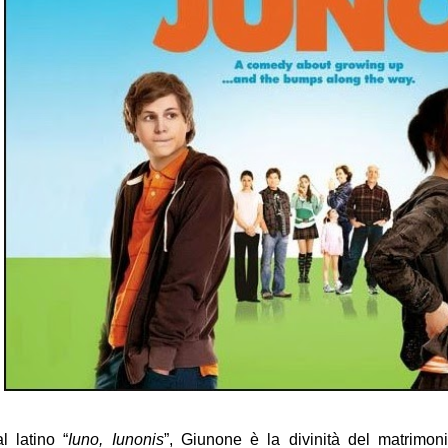
l latino “
Iuno, Iunonis
”, Giunone è la divinità del matrimon