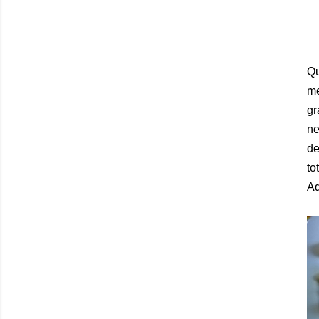
Qu
me
gr
ne
de
to
Ad