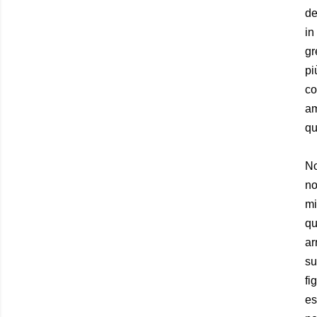
de
in
gr
pi
co
am
qu
No
no
mi
qu
ar
su
fi
es