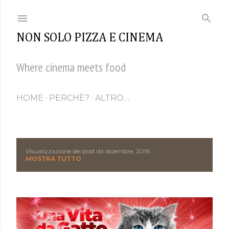
Passa ai contenuti principali
NON SOLO PIZZA E CINEMA
Where cinema meets food
HOME
PERCHÈ?
ALTRO…
Visualizzazione dei post da dicembre, 2016
P
MOSTRA TUTTO
o
s
t