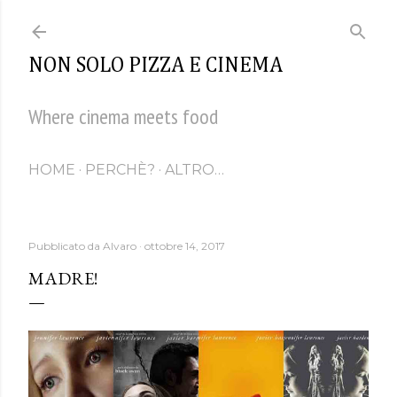
Passa ai contenuti principali
NON SOLO PIZZA E CINEMA
Where cinema meets food
HOME
PERCHÈ?
ALTRO…
Pubblicato da
Alvaro
ottobre 14, 2017
MADRE!