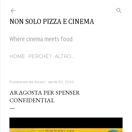
Passa ai contenuti principali
NON SOLO PIZZA E CINEMA
Where cinema meets food
HOME
PERCHÈ?
ALTRO…
Pubblicato da
Alvaro
aprile 30, 2020
ARAGOSTA PER SPENSER
CONFIDENTIAL