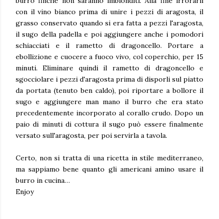
burro finché non saranno imbionditi. Alla fine irrorarli
con il vino bianco prima di unire i pezzi di aragosta, il
grasso conservato quando si era fatta a pezzi l'aragosta,
il sugo della padella e poi aggiungere anche i pomodori
schiacciati e il rametto di dragoncello. Portare a
ebollizione e cuocere a fuoco vivo, col coperchio, per 15
minuti. Eliminare quindi il rametto di dragoncello e
sgocciolare i pezzi d'aragosta prima di disporli sul piatto
da portata (tenuto ben caldo), poi riportare a bollore il
sugo e aggiungere man mano il burro che era stato
precedentemente incorporato al corallo crudo. Dopo un
paio di minuti di cottura il sugo può essere finalmente
versato sull'aragosta, per poi servirla a tavola.
Certo, non si tratta di una ricetta in stile mediterraneo,
ma sappiamo bene quanto gli americani amino usare il
burro in cucina…
Enjoy