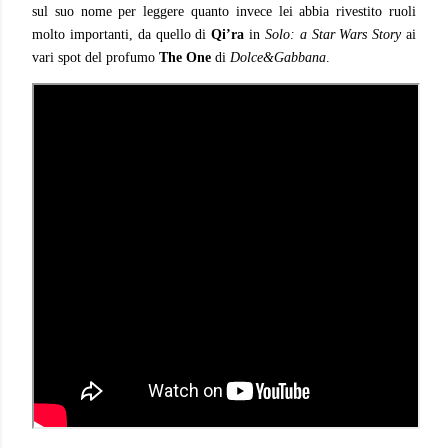
sul suo nome per leggere quanto invece lei abbia rivestito ruoli
molto importanti, da quello di
Qi’ra
in
Solo: a Star Wars Story
ai
vari spot del profumo
The One
di
Dolce&Gabbana
.