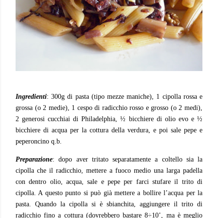
Ingredienti
: 300g di pasta (tipo mezze maniche), 1 cipolla rossa e
grossa (o 2 medie), 1 cespo di radicchio rosso e grosso (o 2 medi),
2 generosi cucchiai di Philadelphia, ½ bicchiere di olio evo e ½
bicchiere di acqua per la cottura della verdura, e poi sale pepe e
peperoncino q.b.
Preparazione
: dopo aver tritato separatamente a coltello sia la
cipolla che il radicchio, mettere a fuoco medio una larga padella
con dentro olio, acqua, sale e pepe per farci stufare il trito di
cipolla. A questo punto si può già mettere a bollire l’acqua per la
pasta. Quando la cipolla si è sbianchita, aggiungere il trito di
radicchio fino a cottura (dovrebbero bastare 8÷10’, ma è meglio