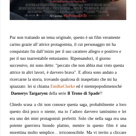
Pur non trattando un tema originale, questo è un film veramente
carino grazie all’attrice protagonista, il cui personaggio mi ha
conquistato fin dall’inizio per il suo carattere allegro e positivo e
per il suo inarrestabile entusiasmo. Ripensandoci, il giorno
successivo, mi sono detto: “peccato che non abbia mai visto questa
attrice in altri lavori, è davvero brava”. E allora sono andato a
ricercarne la storia,
trovando qualcosa di inaspettato che mi ha
spiazzato: lei si chiama
EmiliaClarke
ed è nientepopodimenoché
Daenerys Targaryen
della serie
Il Trono di Spade
!!
Chiedo scusa a chi non conosce questa saga, probabilmente a loro
questo dirà poco o niente, ma io l’adoro davvero tantissimo e lei
era uno dei miei protagonisti preferiti. Solo che nella saga era una
potente guerriera biondo platino, mentre in questo film è una
morettina molto semplice... irriconoscibile. Ma vi invito a cliccare